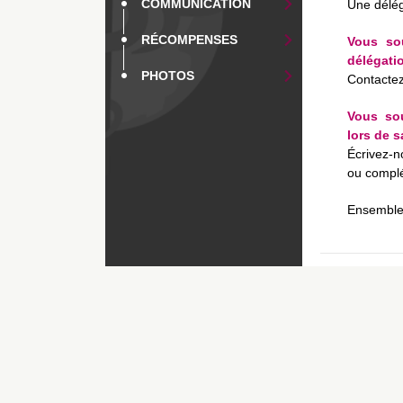
COMMUNICATION
Une déléga
RÉCOMPENSES
Vous sou
délégati
PHOTOS
Contactez
Vous sou
lors de s
Écrivez-
ou complét
Ensemble, 