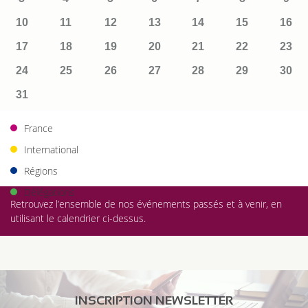
10
11
12
13
14
15
16
17
18
19
20
21
22
23
24
25
26
27
28
29
30
31
France
International
Régions
Délégations
Retrouvez l’ensemble de nos événements passés et à venir, en
utilisant le calendrier ci-dessus.
INSCRIPTION NEWSLETTER