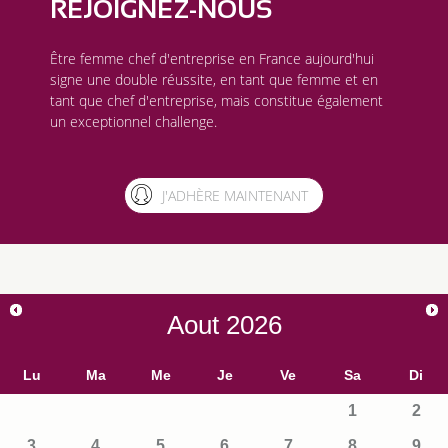
REJOIGNEZ-NOUS
Être femme chef d'entreprise en France aujourd'hui
signe une double réussite, en tant que femme et en
tant que chef d'entreprise, mais constitue également
un exceptionnel challenge.
J'ADHÈRE MAINTENANT
Aout
2026
Lu
Ma
Me
Je
Ve
Sa
Di
1
2
3
4
5
6
7
8
9