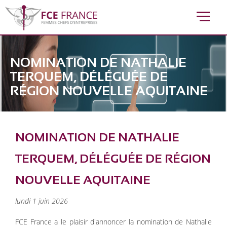
NOMINATION DE NATHALIE
TERQUEM, DÉLÉGUÉE DE
RÉGION NOUVELLE AQUITAINE
Accueil
>
Communication - Articles >
Nomination de Nathalie TERQUEM, Déléguée de région Nouvelle
NOMINATION DE NATHALIE
Aquitaine
TERQUEM, DÉLÉGUÉE DE RÉGION
NOUVELLE AQUITAINE
lundi 1 juin 2026
FCE France a le plaisir d'annoncer la nomination de Nathalie