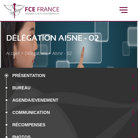
DÉLÉGATION AISNE - 02
Accueil
>
Délégations
>
Aisne - 02
PRÉSENTATION
BUREAU
AGENDA/EVENEMENT
COMMUNICATION
RÉCOMPENSES
PHOTOS